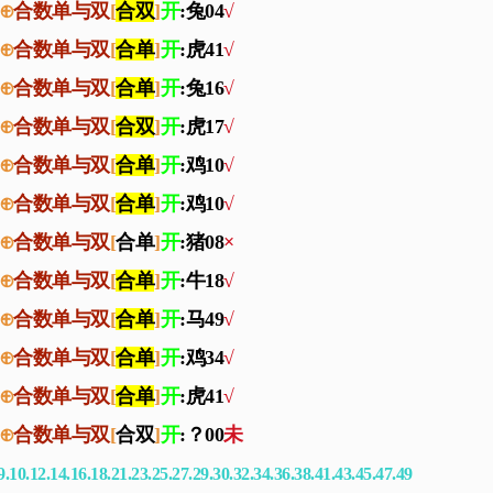
⊕
合数单与双
[
合双
]
开
:兔04
√
⊕
合数单与双
[
合单
]
开
:虎41
√
⊕
合数单与双
[
合单
]
开
:兔16
√
⊕
合数单与双
[
合双
]
开
:虎17
√
⊕
合数单与双
[
合单
]
开
:鸡10
√
⊕
合数单与双
[
合单
]
开
:鸡10
√
⊕
合数单与双
[
合单
]
开
:猪08
×
⊕
合数单与双
[
合单
]
开
:牛18
√
⊕
合数单与双
[
合单
]
开
:马49
√
⊕
合数单与双
[
合单
]
开
:鸡34
√
⊕
合数单与双
[
合单
]
开
:虎41
√
⊕
合数单与双
[
合双
]
开
:？00
未
10.12.14.16.18.21.23.25.27.29.30.32.34.36.38.41.43.45.47.49