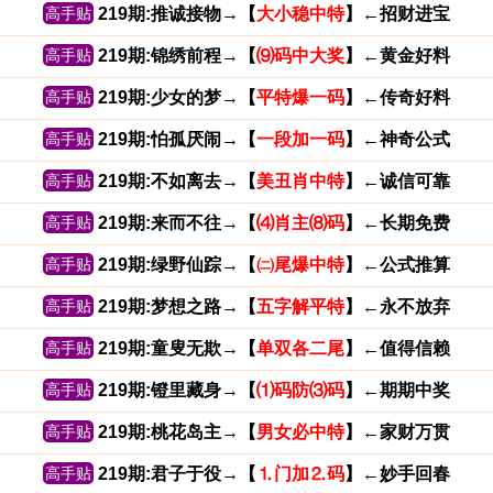
高手贴
219期:推诚接物→【
大小稳中特
】←招财进宝
高手贴
219期:锦绣前程→【
⑼码中大奖
】←黄金好料
高手贴
219期:少女的梦→【
平特爆一码
】←传奇好料
高手贴
219期:怕孤厌闹→【
一段加一码
】←神奇公式
高手贴
219期:不如离去→【
美丑肖中特
】←诚信可靠
高手贴
219期:来而不往→【
⑷肖主⑻码
】←长期免费
高手贴
219期:绿野仙踪→【
㈡尾爆中特
】←公式推算
高手贴
219期:梦想之路→【
五字解平特
】←永不放弃
高手贴
219期:童叟无欺→【
单双各二尾
】←值得信赖
高手贴
219期:镫里藏身→【
⑴码防⑶码
】←期期中奖
高手贴
219期:桃花岛主→【
男女必中特
】←家财万贯
高手贴
219期:君子于役→【
⒈门加⒉码
】←妙手回春