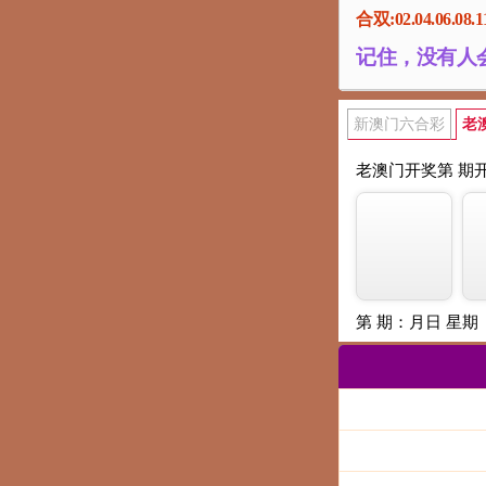
合双:02.04.06.08.11.
记住，没有人