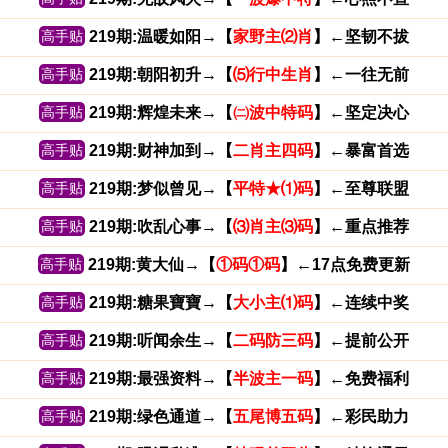
高手贴
219期:温暖如阳→【
家野主⑵肖
】←坚韧不拔
高手贴
219期:朝阳初升→【
⑸行中生肖
】←一往无前
高手贴
219期:辉煌未来→【
㈡波中特码
】←坚定决心
高手贴
219期:财神加到→【
二肖主四码
】←暴富首选
高手贴
219期:梦似曾见→【
平特★⑴码
】←至尊联盟
高手贴
219期:吹乱心事→【
⑶肖主⑶码
】←重点推荐
高手贴
219期:黄大仙→【
①码①码
】←17点免费更新
高手贴
219期:糖果寶寶→【
大小主⑴码
】←连续中奖
高手贴
219期:听闻余生→【
二码防三码
】←提前公开
高手贴
219期:最强资料→【
半波主一码
】←免费福利
高手贴
219期:绿色通道→【
五尾博五码
】←彩民助力