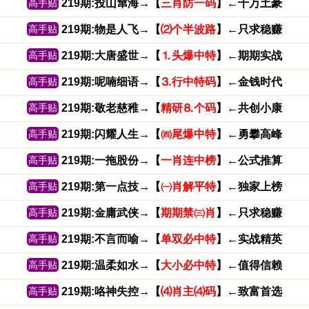
高手贴
219期:投山窜海→【
三肖防一码
】←千万土豪
高手贴
219期:物是人飞→【
⑵个半波路
】←只求稳赚
高手贴
219期:大唐盛世→【
⒈头爆中特
】←期期实战
高手贴
219期:呢喃细语→【
⒊行中特码
】←金钱时代
高手贴
219期:敬老慈稚→【
精研⒏个码
】←共创小康
高手贴
219期:闪耀人生→【
㈣尾爆中特
】←勇攀高峰
高手贴
219期:一拖股份→【
一肖连中榜
】←公式推算
高手贴
219期:第一点技→【
㈠肖解平特
】←独家上榜
高手贴
219期:金庸武侠→【
期期禁㈢肖
】←只求稳赚
高手贴
219期:不言而喻→【
单双必中特
】←实战精英
高手贴
219期:温柔如水→【
大小必中特
】←值得信赖
高手贴
219期:咯神失控→【
⑷肖主⑷码
】←致富首选