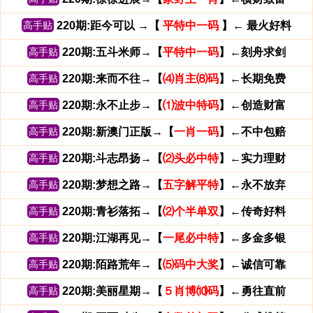
高手贴
220期:距今可以 →【
平特中一码
】← 最火好料
高手贴
220期:五斗米师→【
平特中一码
】←刻舟求剑
高手贴
220期:来而不往→【
⑷肖主⑻码
】←长期免费
高手贴
220期:永不止步→【
⑴波中特码
】←创造财富
高手贴
220期:新澳门正版→【
一肖一码
】←不中包赔
高手贴
220期:斗志昂扬→【
⑵头必中特
】←实力理财
高手贴
220期:梦想之路→【
五字解平特
】←永不放弃
高手贴
220期:青衫落拓→【
⑵个半单双
】←传奇好料
高手贴
220期:江湖再见→【
一尾必中特
】←多金多银
高手贴
220期:陌路荒年→【
⑸码中大奖
】←诚信可靠
高手贴
220期:美丽星期→【
５肖博⑽码
】←勇往直前