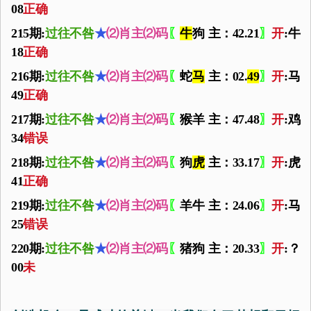
08
正确
215期:
过往不咎
★
⑵肖主⑵码
〖
牛
狗 主：42.21
〗
开
:牛
18
正确
216期:
过往不咎
★
⑵肖主⑵码
〖
蛇
马
主：02.
49
〗
开
:马
49
正确
217期:
过往不咎
★
⑵肖主⑵码
〖
猴羊 主：47.48
〗
开
:鸡
34
错误
218期:
过往不咎
★
⑵肖主⑵码
〖
狗
虎
主：33.17
〗
开
:虎
41
正确
219期:
过往不咎
★
⑵肖主⑵码
〖
羊牛 主：24.06
〗
开
:马
25
错误
220期:
过往不咎
★
⑵肖主⑵码
〖
猪狗 主：20.33
〗
开
:？
00
未