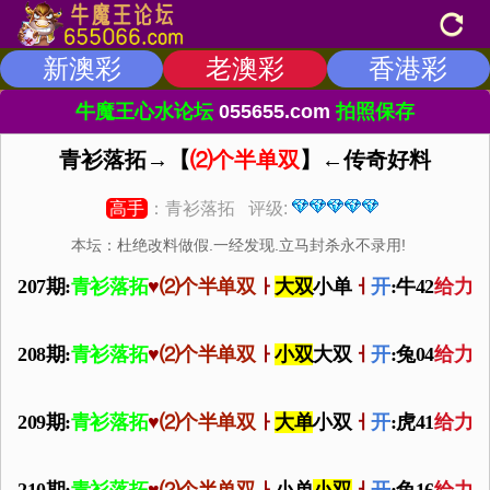
新澳彩
老澳彩
香港彩
牛魔王心水论坛
055655.com
拍照保存
青衫落拓→【
⑵个半单双
】←传奇好料
高手
：青衫落拓 评级:
本坛：杜绝改料做假.一经发现.立马封杀永不录用!
207期:
青衫落拓
♥
⑵个半单双
ㅏ
大双
小单
ㅓ
开
:牛42
给力
208期:
青衫落拓
♥
⑵个半单双
ㅏ
小双
大双
ㅓ
开
:兔04
给力
209期:
青衫落拓
♥
⑵个半单双
ㅏ
大单
小双
ㅓ
开
:虎41
给力