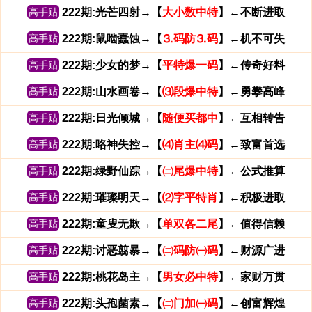
高手贴
222期:光芒四射→【
大小数中特
】←不断进取
高手贴
222期:鼠啮蠧蚀→【
⒊码防⒊码
】←机不可失
高手贴
222期:少女的梦→【
平特爆一码
】←传奇好料
高手贴
222期:山水画卷→【
⑶段爆中特
】←勇攀高峰
高手贴
222期:日光倾城→【
随便买都中
】←互相转告
高手贴
222期:咯神失控→【
⑷肖主⑷码
】←致富首选
高手贴
222期:绿野仙踪→【
㈡尾爆中特
】←公式推算
高手贴
222期:璀璨明天→【
⑵字平特肖
】←积极进取
高手贴
222期:童叟无欺→【
单双各二尾
】←值得信赖
高手贴
222期:讨恶翦暴→【
㈡码防㈠码
】←财源广进
高手贴
222期:桃花岛主→【
男女必中特
】←家财万贯
高手贴
222期:头孢菌素→【
㈡门加㈠码
】←创富辉煌