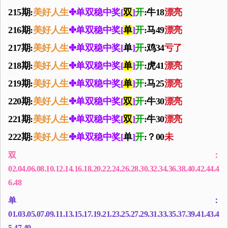
215期:
美好人生
✤
单双稳中奖
[
双
]
开
:牛18
漂亮
216期:
美好人生
✤
单双稳中奖
[
单
]
开
:马49
漂亮
217期:
美好人生
✤
单双稳中奖
[
单
]
开
:鸡34
亏了
218期:
美好人生
✤
单双稳中奖
[
单
]
开
:虎41
漂亮
219期:
美好人生
✤
单双稳中奖
[
单
]
开
:马25
漂亮
220期:
美好人生
✤
单双稳中奖
[
双
]
开
:牛30
漂亮
221期:
美好人生
✤
单双稳中奖
[
双
]
开
:牛30
漂亮
222期:
美好人生
✤
单双稳中奖
[
单
]
开
:？00
未
双：
02.04.06.08.10.12.14.16.18.20.22.24.26.28.30.32.34.36.38.40.42.44.4
6.48
单：
01.03.05.07.09.11.13.15.17.19.21.23.25.27.29.31.33.35.37.39.41.43.4
5.47.49