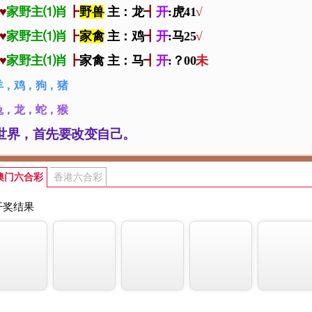
♥
家野主⑴肖
┣
野兽
主：龙
┫
开
:虎41
√
♥
家野主⑴肖
┣
家禽
主：鸡
┫
开
:马25
√
♥
家野主⑴肖
┣
家禽 主：马
┫
开
:？00
未
羊，鸡，狗，猪
兔，龙，蛇，猴
世界，首先要改变自己。