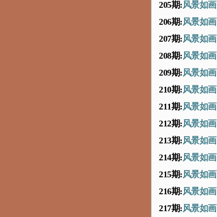
205期:
风景如画
206期:
风景如画
207期:
风景如画
208期:
风景如画
209期:
风景如画
210期:
风景如画
211期:
风景如画
212期:
风景如画
213期:
风景如画
214期:
风景如画
215期:
风景如画
216期:
风景如画
217期:
风景如画