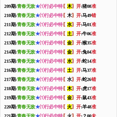
209期:
青春无敌
★
⑴行必中特
〖
木
〗
开
:猪08
准
210期:
青春无敌
★
⑴行必中特
〖
木
〗
开
:马49
错
211期:
青春无敌
★
⑴行必中特
〖
水
〗
开
:马01
准
212期:
青春无敌
★
⑴行必中特
〖
土
〗
开
:牛06
准
213期:
青春无敌
★
⑴行必中特
〖
金
〗
开
:猴35
准
214期:
青春无敌
★
⑴行必中特
〖
金
〗
开
:兔04
准
215期:
青春无敌
★
⑴行必中特
〖
水
〗
开
:蛇14
准
216期:
青春无敌
★
⑴行必中特
〖
土
〗
开
:马37
准
217期:
青春无敌
★
⑴行必中特
〖
水
〗
开
:蛇26
错
218期:
青春无敌
★
⑴行必中特
〖
木
〗
开
:虎17
准
219期:
青春无敌
★
⑴行必中特
〖
金
〗
开
:鼠43
准
220期:
青春无敌
★
⑴行必中特
〖
火
〗
开
:羊48
准
221期:
青春无敌
★
⑴行必中特
〖
火
〗
开
:？00
未