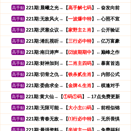
高手贴
221期:晨曦之光→【
高手解七码
】←奋发向前
高手贴
221期:无敌风火→【
一波爆中特
】←心照不宣
高手贴
221期:厌塞众议→【
家野主⒉肖
】←公开验证
高手贴
221期:淆乱视听→【
三行必中特
】←亿万富豪
高手贴
221期:南日涛声→【
⑵波期期中
】←巅峰之作
高手贴
221期:财神加到→【
二肖主四码
】←暴富首选
高手贴
221期:切骨之仇→【
铁杀贰生肖
】←内部公式
高手贴
221期:委曲求全→【
金牌⒋生肖
】←棋逢对手
高手贴
221期:黄大仙→【
①码①码
】←17点免费更新
高手贴
221期:无限可能→【
大小主㈡码
】←前程似锦
高手贴
221期:青春无敌→【
⑴行必中特
】←无所畏惧
高手贴
221期:最强资料→【
半波主一码
】←免费福利