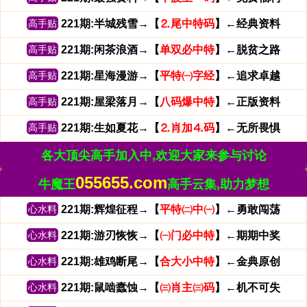
高手贴
221期:半城残雪→【
⒉尾中特码
】←经典资料
高手贴
221期:闲茶浪酒→【
单双必中特
】←脱贫之路
高手贴
221期:星海漫游→【
平特㈠字经
】←追求卓越
高手贴
221期:屋梁落月→【
八码爆中特
】←正版资料
高手贴
221期:生如夏花→【
⒉肖加⒋码
】←无所畏惧
各大顶尖高手加入中,欢迎大家来参与讨论
055655.com
牛魔王
高手云集,助力梦想
心水料
221期:辉煌征程→【
平特㈡中㈠
】←勇敢闯荡
心水料
221期:游刃恢恢→【
㈠门必中特
】←期期中奖
心水料
221期:雄鸡断尾→【
合大小中特
】←金典原创
心水料
221期:鼠啮蠧蚀→【
㈢肖主㈢码
】←机不可失