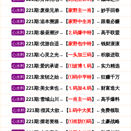
心水料
221期:废柴兄弟→【
家野主一肖
】←妙手回春
心水料
221期:追本溯源→【
家野中生肖
】←跟着必赚
心水料
221期:极昼潮汐→【
⒉码爆中特
】←高手联盟
心水料
221期:优游自适→【
家野包中特
】←钱财滚滚
心水料
221期:心灵之光→【
一头加三码
】←积极进取
心水料
221期:爱的承诺→【
⑴波博⒈码
】←实力精选
心水料
221期:发轫之始→【
⑴码中平特
】←狂赚千万
心水料
221期:美女来也→【
⒈码加⒋码
】←财富造大
心水料
221期:雪域山川→【
一肖主一码
】←高手爆料
心水料
221期:偿其大欲→【
1.码中大奖
】←免费领取
心水料
221期:摆老资格→【
⑴肖防⑴码
】←土豪战略