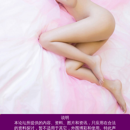
说明
本论坛所提供的内容、资料、图片和资讯，只应用在合法
的资料探讨，暂不适用于其它，外围博彩和使用。特此声