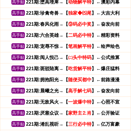
高手贴
221期:堕高堙庳→【
动物解平特
】←澳彩内幕
高手贴
221期:珍禽奇兽→【
独家◆⑸尾
】←大吉大利
高手贴
221期:春风化雨→【
⑨码必中奖
】←奋发向前
高手贴
221期:六合英雄→【
二码必中特
】←精彩资料
高手贴
221期:宠辱不惊→【
笔画解平特
】←绘声绘色
高手贴
221期:阅人悦己→【
㈡头中特码
】←公式推算
高手贴
221期:斑驳陆离→【
吃货解平特
】←爆庄猛料
高手贴
221期:拥抱阳光→【
随便买都中
】←前路漫漫
高手贴
221期:晨曦之光→【
高手解七码
】←奋发向前
高手贴
221期:无敌风火→【
一波爆中特
】←心照不宣
高手贴
221期:厌塞众议→【
家野主⒉肖
】←公开验证
高手贴
221期:淆乱视听→【
三行必中特
】←亿万富豪