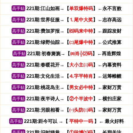
高手贴
221期:江山如画→【
单双爆特码
】←永不言败
高手贴
221期:世界征服→【
⒈尾中大奖
】←志存高远
高手贴
221期:费加罗报→【
⑹码来中特
】←跟踪发财
高手贴
221期:绿野仙踪→【
㈡尾爆中特
】←公式推算
高手贴
221期:初春旖旎→【
㈣肖╬⑵码
】←再造辉煌
高手贴
221期:春暖花开→【
大小主㈡码
】←内幕资料
高手贴
221期:文化生活→【
⒋字平特肖
】←运筹帷幄
高手贴
221期:桃花岛主→【
男女必中特
】←家财万贯
高手贴
221期:夜半诗人→【
②个半波中
】←横扫庄家
高手贴
221期:另眼相看→【
㈠头防㈡码
】←家财万贯
高手贴
221期:距今可以 →【
平特中一码
】← 最火好料
高手贴
221期:旧时猫巷→【
①段博⑴码
】←长期关注