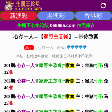
新澳彩
老澳彩
香港彩
牛魔王心水论坛
055655.com
拍照保存
心存一人→【
家野主②肖
】←带你致富
高手
：心存一人 评级:
本坛：杜绝改料做假.一经发现.立马封杀永不录用!
201期:
心存一人
♕
家野主②肖
(*
家禽
主：羊狗
*)
开
:猪
32
准
202期:
心存一人
♕
家野主②肖
(*
野兽
主：猴龙
*)
开
:兔
40
准
203期:
心存一人
♕
家野主②肖
(*
家禽
主：牛猪
*)
开
:马
25
准