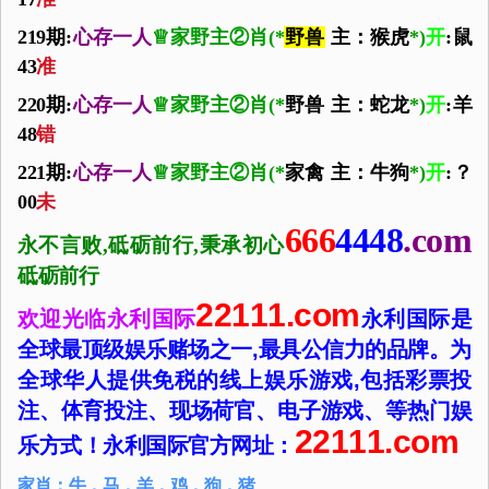
219期:
心存一人
♕
家野主②肖
(*
野兽
主：猴虎
*)
开
:鼠
43
准
220期:
心存一人
♕
家野主②肖
(*
野兽 主：蛇龙
*)
开
:羊
48
错
221期:
心存一人
♕
家野主②肖
(*
家禽 主：牛狗
*)
开
:？
00
未
666
4448
.com
永不言败,
砥砺前行,秉承初心
砥砺前行
22111.com
欢迎光临永利国际
永利国际是
全球最顶级娱乐赌场之一,最具公信力的品牌。为
全球华人提供免税的线上娱乐游戏,包括彩票投
注、体育投注、现场荷官、电子游戏、等热门娱
22111.com
乐方式！永利国际官方网址：
家肖：牛，马，羊，鸡，狗，猪