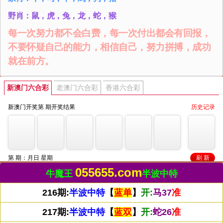
野肖：鼠，虎，兔，龙，蛇，猴
每一次努力都不会白费，每一次付出都会有回报，
不要怀疑自己的能力，相信自己，努力拼搏，成功
就在前方。
055655.com
牛魔王
半波中特
216期:
半波中特
【
蓝单
】
开:
马37
准
217期:
半波中特
【
蓝双
】
开:
蛇26
准