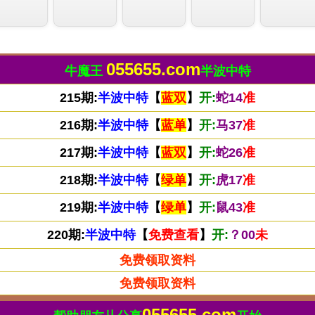
055655.com
牛魔王
半波中特
215期:
半波中特
【
蓝双
】
开:
蛇14
准
216期:
半波中特
【
蓝单
】
开:
马37
准
217期:
半波中特
【
蓝双
】
开:
蛇26
准
218期:
半波中特
【
绿单
】
开:
虎17
准
219期:
半波中特
【
绿单
】
开:
鼠43
准
220期:
半波中特
【
免费查看
】
开:
？00
未
免费领取资料
免费领取资料
055655.com