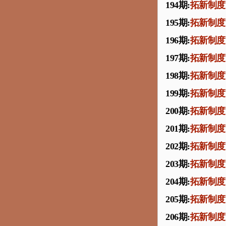
194期:
拓新制度
195期:
拓新制度
196期:
拓新制度
197期:
拓新制度
198期:
拓新制度
199期:
拓新制度
200期:
拓新制度
201期:
拓新制度
202期:
拓新制度
203期:
拓新制度
204期:
拓新制度
205期:
拓新制度
206期:
拓新制度