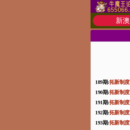
新澳
189期:
拓新制度
190期:
拓新制度
191期:
拓新制度
192期:
拓新制度
193期:
拓新制度