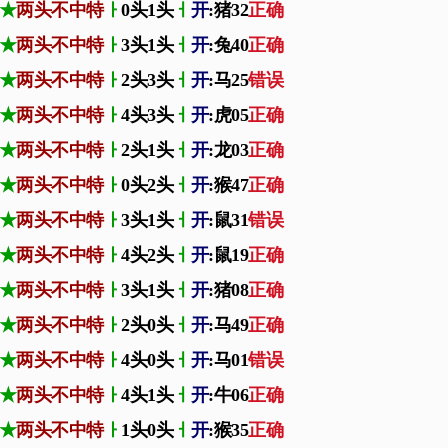
★
两头不中特
ㅏ
0头1头
ㅓ
开
:猪32
正确
★
两头不中特
ㅏ
3头1头
ㅓ
开
:兔40
正确
★
两头不中特
ㅏ
2头3头
ㅓ
开
:马25
错误
★
两头不中特
ㅏ
4头3头
ㅓ
开
:虎05
正确
★
两头不中特
ㅏ
2头1头
ㅓ
开
:龙03
正确
★
两头不中特
ㅏ
0头2头
ㅓ
开
:猴47
正确
★
两头不中特
ㅏ
3头1头
ㅓ
开
:鼠31
错误
★
两头不中特
ㅏ
4头2头
ㅓ
开
:鼠19
正确
★
两头不中特
ㅏ
3头1头
ㅓ
开
:猪08
正确
★
两头不中特
ㅏ
2头0头
ㅓ
开
:马49
正确
★
两头不中特
ㅏ
4头0头
ㅓ
开
:马01
错误
★
两头不中特
ㅏ
4头1头
ㅓ
开
:牛06
正确
★
两头不中特
ㅏ
1头0头
ㅓ
开
:猴35
正确