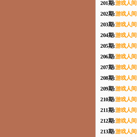
201期:
游戏人间
202期:
游戏人间
203期:
游戏人间
204期:
游戏人间
205期:
游戏人间
206期:
游戏人间
207期:
游戏人间
208期:
游戏人间
209期:
游戏人间
210期:
游戏人间
211期:
游戏人间
212期:
游戏人间
213期:
游戏人间