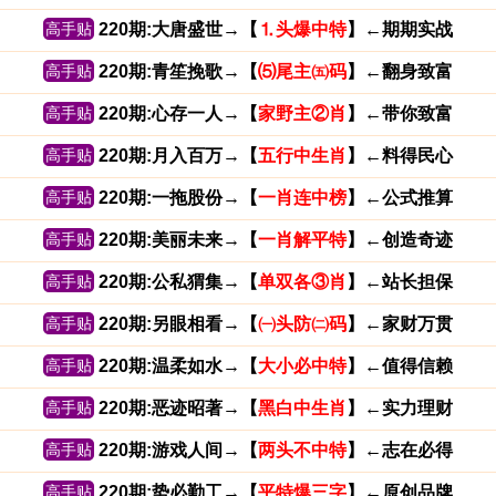
高手贴
220期:大唐盛世→【
⒈头爆中特
】←期期实战
高手贴
220期:青笙挽歌→【
⑸尾主㈤码
】←翻身致富
高手贴
220期:心存一人→【
家野主②肖
】←带你致富
高手贴
220期:月入百万→【
五行中生肖
】←料得民心
高手贴
220期:一拖股份→【
一肖连中榜
】←公式推算
高手贴
220期:美丽未来→【
一肖解平特
】←创造奇迹
高手贴
220期:公私猬集→【
单双各③肖
】←站长担保
高手贴
220期:另眼相看→【
㈠头防㈡码
】←家财万贯
高手贴
220期:温柔如水→【
大小必中特
】←值得信赖
高手贴
220期:恶迹昭著→【
黑白中生肖
】←实力理财
高手贴
220期:游戏人间→【
两头不中特
】←志在必得
高手贴
220期:势必勤工→【
平特爆三字
】←原创品牌