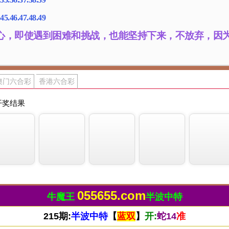
45.46.47.48.49
心，即使遇到困难和挑战，也能坚持下来，不放弃，因
055655.com
牛魔王
半波中特
215期:
半波中特
【
蓝双
】
开:
蛇14
准