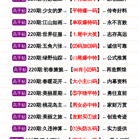
高手贴
220期:少女的梦→【
平特爆一码
】←传奇好料
高手贴
220期:江山如画→【
单双爆特码
】←永不言败
高手贴
220期:世界征服→【
⒈尾中大奖
】←志存高远
高手贴
220期:五角六张→【
⑵码加⑶码
】←诚信可靠
高手贴
220期:绿野仙踪→【
㈡尾爆中特
】←公式推算
高手贴
220期:初春旖旎→【
㈣肖╬⑵码
】←再造辉煌
高手贴
220期:春暖花开→【
大小主㈡码
】←内幕资料
高手贴
220期:美丽星期→【
⑤字猜平特
】←勇往直前
高手贴
220期:桃花岛主→【
男女必中特
】←家财万贯
高手贴
220期:美丽之旅→【
发财买①波
】←创造奇迹
高手贴
220期:久违神算→【
⑴头防⒊码
】←实力提供