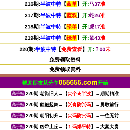
216期:
半波中特
【
蓝单
】
开:
马37
准
217期:
半波中特
【
蓝双
】
开:
蛇26
准
218期:
半波中特
【
绿单
】
开:
虎17
准
219期:
半波中特
【
绿单
】
开:
鼠43
准
220期:
半波中特
【
免费查看
】
开:
？00
未
免费领取资料
免费领取资料
055655.com
帮助朋友从分享
开始
高手贴
220期:老街旧人→【
㈡个★半波
】←期期精准
高手贴
220期:翩翩起舞→【
⑵肖防⑴码
】←勇敢前行
高手贴
220期:朝阳初升→【
㈡码防㈠码
】←一往无前
高手贴
220期:凶犂土丘→【
⒈码爆平特
】←大富大贵