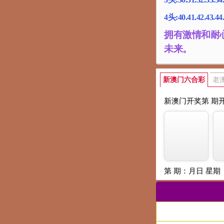
4头:40.41.42.43.44.
拥有激情和耐
未来。