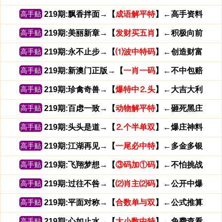
高手贴
219期:飘香拌面→【
成语解平特
】←高手资料
高手贴
219期:美丽新章→【
发财买五肖
】←积极向前
高手贴
219期:永不止步→【
⑴波中特码
】←创造财富
高手贴
219期:新澳门正版→【
一肖一码
】←不中包赔
高手贴
219期:珍禽奇兽→【
爆特中⒉头
】←大吉大利
高手贴
219期:百虑一致→【
动物解平特
】←砸死黑庄
高手贴
219期:头头是道→【
⒉个半单双
】←爆庄神料
高手贴
219期:江湖再见→【
一尾必中特
】←多金多银
高手贴
219期:飞翔梦想→【
③码加①码
】←不怕挑战
高手贴
219期:过往不咎→【
⑵肖主⑵码
】←公开中爆
高手贴
219期:平面对称→【
合数单与双
】←公式推算
高手贴
219期:心如止水→【
大小数中特
】←免费查看