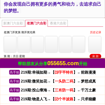
你会发现自己拥有更多的勇气和动力，去追求自己
的梦想。
055655.com
帮助朋友从分享
开始
高手贴
219期:幸福如期→【
⑶字平特肖
】←前路漫漫
高手贴
219期:微笑如花→【
一头防二码
】←梦想成真
高手贴
219期:投山窜海→【
三肖防一码
】←千万土豪
高手贴
219期:物是人飞→【
⑵个半波路
】←只求稳赚