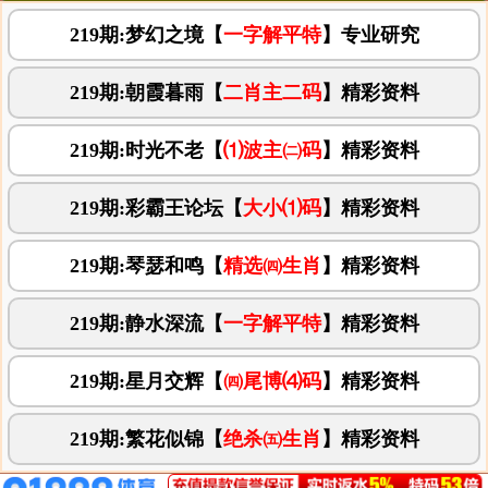
219期:梦幻之境【
一字解平特
】专业研究
219期:朝霞暮雨【
二肖主二码
】精彩资料
219期:时光不老【
⑴波主㈡码
】精彩资料
219期:彩霸王论坛【
大小⑴码
】精彩资料
219期:琴瑟和鸣【
精选㈣生肖
】精彩资料
219期:静水深流【
一字解平特
】精彩资料
219期:星月交辉【
㈣尾博⑷码
】精彩资料
219期:繁花似锦【
绝杀㈤生肖
】精彩资料