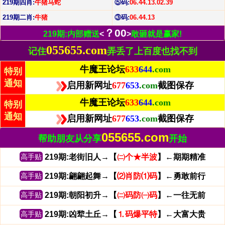
219期四肖:
牛猪马蛇
⑤码:
06.44.13.02.39
219期二肖:
牛猪
③码:
06.44.13
？00
219期:内部赠送
<
>
敢砸就是赢家!
055655.com
记住
弄丢了上百度也找不到
牛魔王论坛
633
644
.com
特别
通知
启用新网址
677
653
.com
截图保存
牛魔王论坛
633
644
.com
特别
通知
启用新网址
677
653
.com
截图保存
055655.com
帮助朋友从分享
开始
高手贴
219期:老街旧人→【
㈡个★半波
】←期期精准
高手贴
219期:翩翩起舞→【
⑵肖防⑴码
】←勇敢前行
高手贴
219期:朝阳初升→【
㈡码防㈠码
】←一往无前
高手贴
219期:凶犂土丘→【
⒈码爆平特
】←大富大贵