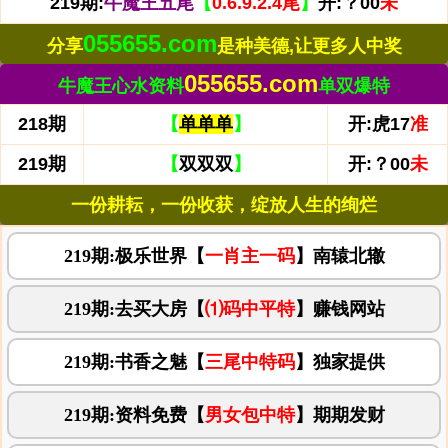
219期:
牛魔王五尾
【
0.6.9.2.4尾
】
开:？00
未
055655.com
分享
是种美德,让更多人中奖
055655.com
牛魔王心水资料
单双爆特
218期
【
单
单
单
】
开:虎17
准
219期
【
双双双
】
开:？00
未
一份耕耘，一份收获，绽放人生的绚烂
219期:极乐世界【
一肖主一码
】南辕北辙
219期:去买大房【
⑴码中平特
】赚钱网站
219期:书香之魅【
三尾中特码
】独家提供
219期:资料免费【
男女包中特
】期期发财