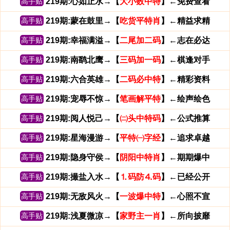
高手贴
219期:心如止水→【
大小数中特
】←免费查看
高手贴
219期:蒙在鼓里→【
吃货平特肖
】←精益求精
高手贴
219期:幸福满溢→【
二尾加二码
】←志在必达
高手贴
219期:南鹞北鹰→【
三码加一码
】←棋逢对手
高手贴
219期:六合英雄→【
二码必中特
】←精彩资料
高手贴
219期:宠辱不惊→【
笔画解平特
】←绘声绘色
高手贴
219期:阅人悦己→【
㈡头中特码
】←公式推算
高手贴
219期:星海漫游→【
平特㈠字经
】←追求卓越
高手贴
219期:隐身守侯→【
阴阳中特肖
】←期期爆中
高手贴
219期:撮盐入水→【
⒈码防⒋码
】←已经公开
高手贴
219期:无敌风火→【
一波爆中特
】←心照不宣
高手贴
219期:浅夏微凉→【
家野主一肖
】←所向披靡