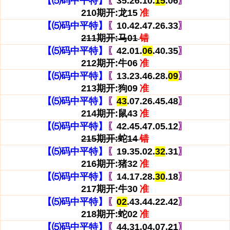
【⑸码中平特】
〖
35.26.10.
15
.06
〗
210期开:
龙15
准
【⑸码中平特】
〖
10.42.47.26.33
〗
211期开:
马01
错
【⑸码中平特】
〖
42.01.
06
.40.35
〗
212期开:
牛06
准
【⑸码中平特】
〖
13.23.46.28.
09
〗
213期开:
狗09
准
【⑸码中平特】
〖
43
.07.26.45.48
〗
214期开:
鼠43
准
【⑸码中平特】
〖
42.45.47.05.12
〗
215期开:
蛇14
错
【⑸码中平特】
〖
19.35.02.
32
.31
〗
216期开:
猪32
准
【⑸码中平特】
〖
14.17.28.
30
.18
〗
217期开:
牛30
准
【⑸码中平特】
〖
02
.43.44.22.42
〗
218期开:
蛇02
准
【⑸码中平特】
〖
44.31.04.07.21
〗