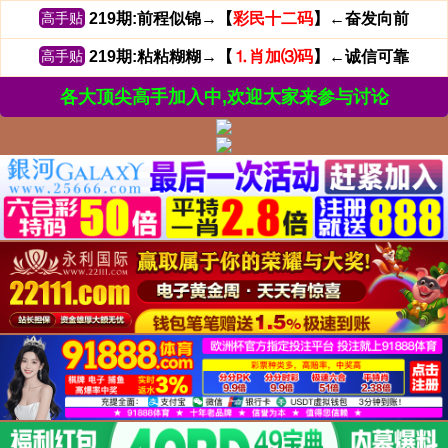
高手贴
219期:前程似锦→【
彩民十二码
】←奋发向前
高手贴
219期:粘粘糊糊→【
⒈肖加⑶码
】←诚信可靠
各大顶尖高手加入中,欢迎大家来参与讨论