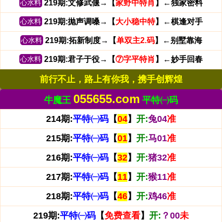
心水料
219期:文修武偃→【
家野中特肖
】←独家密料
心水料
219期:抛声调嗓→【
大小稳中特
】←棋逢对手
心水料
219期:拓新制度→【
单双主2.码
】←别墅靠海
心水料
219期:君子于役→【
⑦字平特肖
】←妙手回春
前行不止，路上有你我，携手创辉煌
055655.com
牛魔王
平特㈠码
214期:
平特㈠码
【
04
】
开:
兔04
准
215期:
平特㈠码
【
01
】
开:
马01
准
216期:
平特㈠码
【
32
】
开:
猪32
准
217期:
平特㈠码
【
11
】
开:
猴11
准
218期:
平特㈠码
【
46
】
开:
鸡46
准
219期:
平特㈠码
【
免费查看
】
开:
？00
未