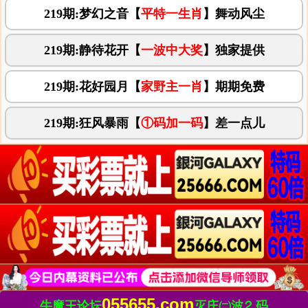
219期:梦幻之音【
平特一生肖
】舞动风尘
219期:静待花开【
一波中大奖
】独家提供
219期:花好园月【
家野主一肖
】期期免费
219期:狂风暴雨【
①码加一码
】差一点儿
055655.com
牛魔王论坛
灭庄㈡波⒉码