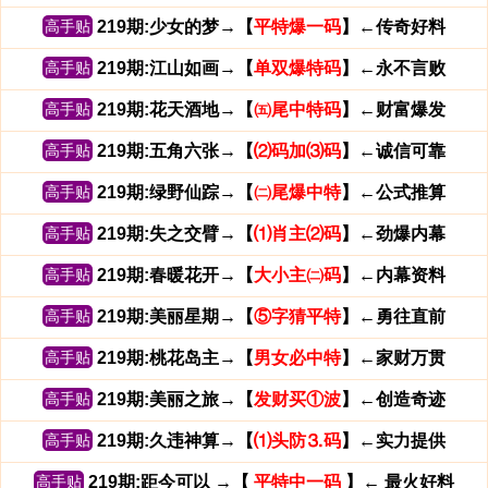
高手贴
219期:少女的梦→【
平特爆一码
】←传奇好料
高手贴
219期:江山如画→【
单双爆特码
】←永不言败
高手贴
219期:花天酒地→【
㈤尾中特码
】←财富爆发
高手贴
219期:五角六张→【
⑵码加⑶码
】←诚信可靠
高手贴
219期:绿野仙踪→【
㈡尾爆中特
】←公式推算
高手贴
219期:失之交臂→【
⑴肖主⑵码
】←劲爆内幕
高手贴
219期:春暖花开→【
大小主㈡码
】←内幕资料
高手贴
219期:美丽星期→【
⑤字猜平特
】←勇往直前
高手贴
219期:桃花岛主→【
男女必中特
】←家财万贯
高手贴
219期:美丽之旅→【
发财买①波
】←创造奇迹
高手贴
219期:久违神算→【
⑴头防⒊码
】←实力提供
高手贴
219期:距今可以 →【
平特中一码
】← 最火好料