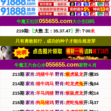
055655.com
牛魔王社区
大小主⑶码
219期:
【
大数 主：35.37.47
】
开:？00
未
只有勇敢前行，成功的种子才能生根发芽
055655.com
牛魔王六合心水
家野⒋肖
213期
家肖:
鸡猪牛羊
野肖:
猴
虎鼠龙
开:
猴35
214期
家肖:
猪牛鸡马
野肖:
蛇龙虎
兔
开:
兔04
215期
家肖:
羊马鸡猪
野肖:
猴鼠虎龙
开:
蛇14
216期
家肖:
狗
马
猪鸡
野肖:
虎蛇兔猴
开:
马37