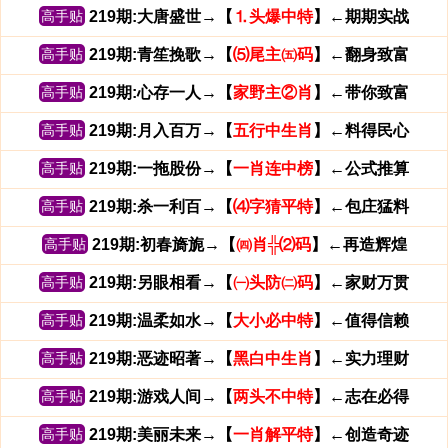
高手贴
219期:大唐盛世→【
⒈头爆中特
】←期期实战
高手贴
219期:青笙挽歌→【
⑸尾主㈤码
】←翻身致富
高手贴
219期:心存一人→【
家野主②肖
】←带你致富
高手贴
219期:月入百万→【
五行中生肖
】←料得民心
高手贴
219期:一拖股份→【
一肖连中榜
】←公式推算
高手贴
219期:杀一利百→【
⑷字猜平特
】←包庄猛料
高手贴
219期:初春旖旎→【
㈣肖╬⑵码
】←再造辉煌
高手贴
219期:另眼相看→【
㈠头防㈡码
】←家财万贯
高手贴
219期:温柔如水→【
大小必中特
】←值得信赖
高手贴
219期:恶迹昭著→【
黑白中生肖
】←实力理财
高手贴
219期:游戏人间→【
两头不中特
】←志在必得
高手贴
219期:美丽未来→【
一肖解平特
】←创造奇迹