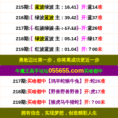
215期:
〖
蓝波
绿波 主：16.41
〗
开:
蓝14
准
216期:
〖
绿波
蓝波
主：39.42
〗
开:
蓝37
准
217期:
〖
红波绿波 主：17.12
〗
开:
蓝26
错
218期:
〖
绿波
蓝波 主：05.14
〗
开:
绿17
准
219期:
〖
红波蓝波 主：01.04
〗
开:
？00
未
勇敢迈出第一步，你将离成功更近一步
055655.com
牛魔王高手论坛
买啥都中
217期:
买啥都中
【鸡羊蛇猴牛兔】
开:
蛇26
准
218期:
买啥都中
【野兽野兽野兽】
开:
虎17
准
219期:
买啥都中
【猴虎马牛猪蛇】
开:
？00
未
拥有信念，实现梦想，创造精彩人生