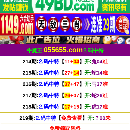
055655.com
牛魔王
⒉码中特
214期:
⒉码中特
【
11+
04
】
开:
兔04
准
215期:
⒉码中特
【
27+
14
】
开:
蛇14
准
216期:
⒉码中特
【
37
+47
】
开:
马37
准
217期:
⒉码中特
【
26
+07
】
开:
蛇26
准
218期:
⒉码中特
【
17
+15
】
开:
虎17
准
219期:
⒉码中特
【
免费查看
】
开:
？00
未
免费领取资料