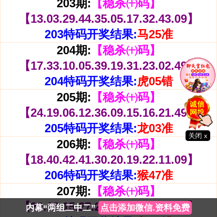
203期:
【稳杀㈩码】
【13.03.29.44.35.05.17.32.43.09】
203特码开奖结果:
马25
准
204期:
【稳杀㈩码】
【17.33.10.05.39.19.31.23.02.49】
204特码开奖结果:
虎05
错
205期:
【稳杀㈩码】
【24.19.06.12.36.09.15.16.21.49】
205特码开奖结果:
龙03
准
关闭 x
206期:
【稳杀㈩码】
【18.40.42.41.30.20.19.22.11.09】
206特码开奖结果:
猴47
准
207期:
【稳杀㈩码】
【36.16.15.27.22.41.32.20.18.31】
内幕“两组二中二”
点击添加微信.资料免费