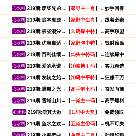
心水料
219期:废柴兄弟→【
家野主一肖
】←妙手回春
心水料
219期:追本溯源→【
家野中生肖
】←跟着必赚
心水料
219期:极昼潮汐→【
⒉码爆中特
】←高手联盟
心水料
219期:优游自适→【
家野包中特
】←钱财滚滚
心水料
219期:百利佳绩→【
㈡头中特码
】←连续爆中
心水料
219期:爱的承诺→【
⑴波博⒈码
】←实力精选
心水料
219期:发轫之始→【
⑴码中平特
】←狂赚千万
心水料
219期:晨曦之光→【
高手解七码
】←奋发向前
心水料
219期:雪域山川→【
一肖主一码
】←高手爆料
心水料
219期:偿其大欲→【
1.码中大奖
】←免费领取
心水料
219期:鱼水之欢→【
五肖主⑩码
】←机不可失
心水料
219期:小春恋曲→【
单双主二肖
】←劲爆好料